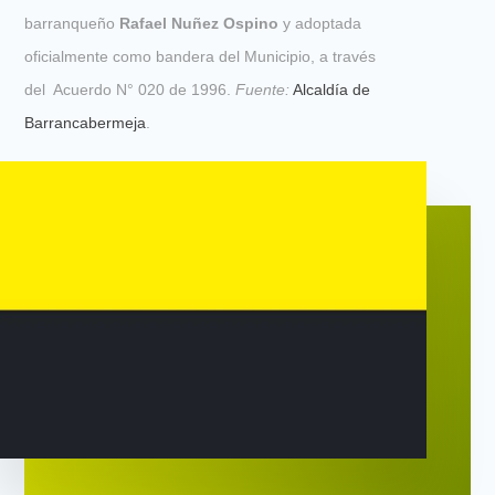
barranqueño
Rafael Nuñez Ospino
y adoptada
oficialmente como bandera del Municipio, a través
del Acuerdo N° 020 de 1996.
Fuente:
Alcaldía de
Barrancabermeja
.